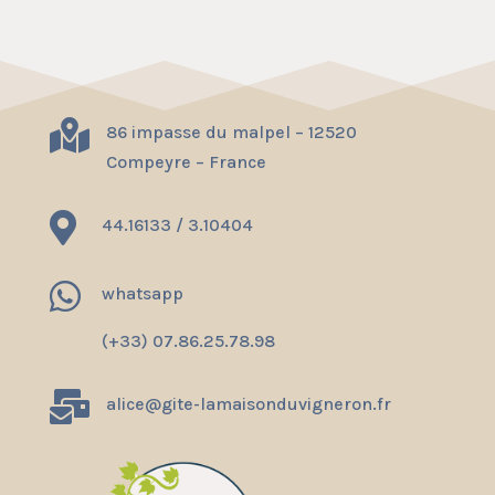

86 impasse du malpel – 12520
Compeyre – France

44.16133 / 3.10404

whatsapp
(+33) 07.86.25.78.98

alice@gite-lamaisonduvigneron.fr