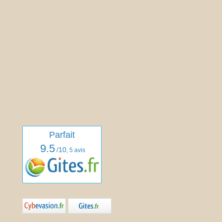
Parfait
9.5
/10
,
5 avis