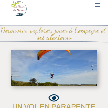
Découvrir, explorer, jouer à Compeyre et 
ses alentours

UN VOL EN PARAPENTE