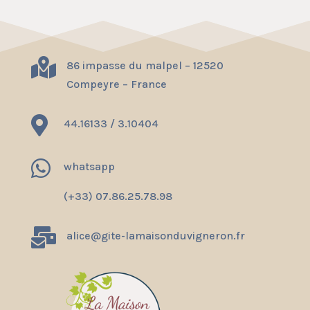

86 impasse du malpel – 12520
Compeyre – France

44.16133 / 3.10404

whatsapp
(+33) 07.86.25.78.98

alice@gite-lamaisonduvigneron.fr