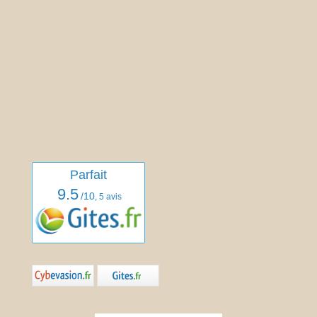
Parfait
9.5
/10
,
5 avis