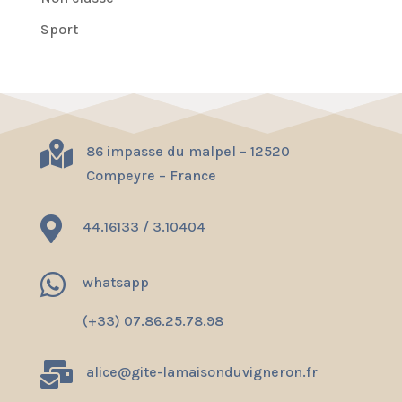
Sport

86 impasse du malpel – 12520
Compeyre – France

44.16133 / 3.10404

whatsapp
(+33) 07.86.25.78.98

alice@gite-lamaisonduvigneron.fr