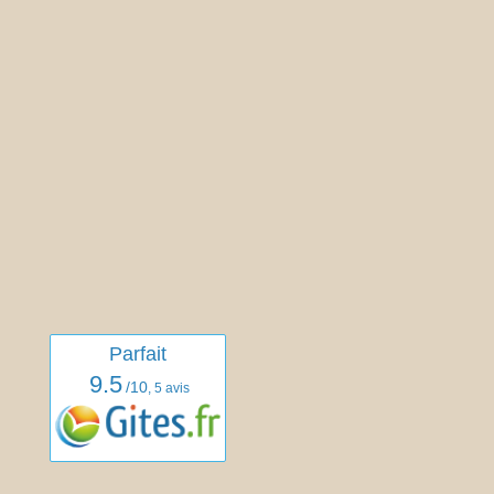
Parfait
9.5
/10
,
5 avis